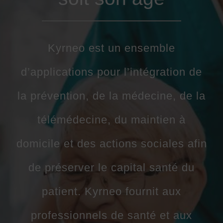
Kyrneo est un ensemble
d’applications pour l’intégration de
la
prévention
, de la médecine, de la
télémédecine
, du
maintien à
domicile
et des
actions sociales
afin
de préserver le capital santé du
patient. Kyrneo fournit aux
professionnels de santé et aux