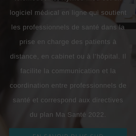
logiciel médical en ligne qui soutient
les professionnels de santé dans la
prise en charge des patients à
distance, en cabinet ou à l’hôpital. Il
facilite
la communication et la
coordination
entre professionnels de
santé et correspond aux directives
du plan
Ma Santé 2022
.